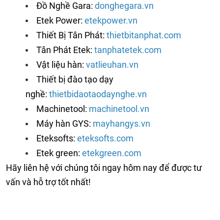
Đồ Nghề Gara:
donghegara.vn
Etek Power:
etekpower.vn
Thiết Bị Tân Phát:
thietbitanphat.com
Tân Phát Etek:
tanphatetek.com
Vật liệu hàn:
vatlieuhan.vn
Thiết bị đào tạo dạy
nghề:
thietbidaotaodaynghe.vn
Machinetool:
machinetool.vn
Máy hàn GYS:
mayhangys.vn
Eteksofts:
eteksofts.co
m
Etek green:
etekgreen.com
Hãy liên hệ với chúng tôi ngay hôm nay để được tư
vấn và hỗ trợ tốt nhất!