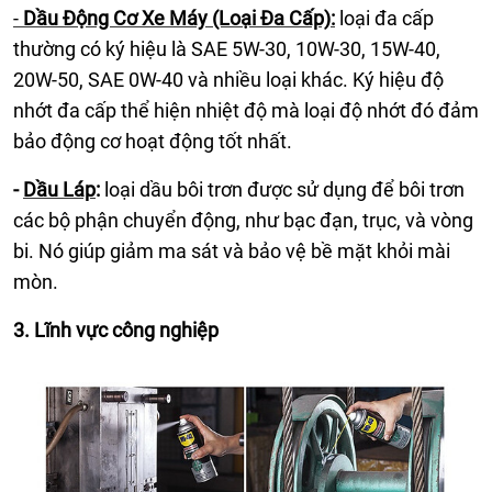
-
Dầu Động Cơ Xe Máy (Loại Đa Cấp):
loại đa cấp
thường có ký hiệu là SAE 5W-30, 10W-30, 15W-40,
20W-50, SAE 0W-40 và nhiều loại khác. Ký hiệu độ
nhớt đa cấp thể hiện nhiệt độ mà loại độ nhớt đó đảm
bảo động cơ hoạt động tốt nhất.
-
Dầu Láp
:
loại dầu bôi trơn được sử dụng để bôi trơn
các bộ phận chuyển động, như bạc đạn, trục, và vòng
bi. Nó giúp giảm ma sát và bảo vệ bề mặt khỏi mài
mòn.
3. Lĩnh vực công nghiệp