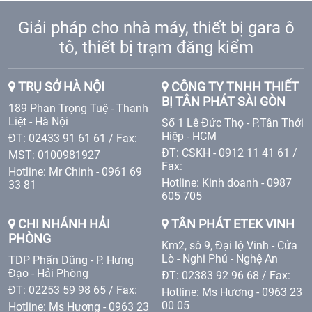
Giải pháp cho nhà máy, thiết bị gara ô
tô, thiết bị trạm đăng kiểm
TRỤ SỞ HÀ NỘI
CÔNG TY TNHH THIẾT
BỊ TÂN PHÁT SÀI GÒN
189 Phan Trọng Tuệ - Thanh
Liệt - Hà Nội
Số 1 Lê Đức Thọ - P.Tân Thới
Hiệp - HCM
ĐT: 02433 91 61 61 / Fax:
ĐT: CSKH - 0912 11 41 61 /
MST: 0100981927
Fax:
Hotline: Mr Chinh - 0961 69
Hotline: Kinh doanh - 0987
33 81
605 705
CHI NHÁNH HẢI
TÂN PHÁT ETEK VINH
PHÒNG
Km2, sô 9, Đại lộ Vinh - Cửa
Lò - Nghi Phú - Nghệ An
TDP Phấn Dũng - P. Hưng
Đạo - Hải Phòng
ĐT: 02383 92 96 68 / Fax:
ĐT: 02253 59 98 65 / Fax:
Hotline: Ms Hương - 0963 23
00 05
Hotline: Ms Hương - 0963 23