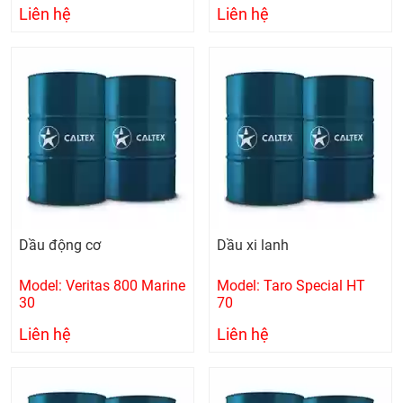
Liên hệ
Liên hệ
Dầu động cơ
Dầu xi lanh
Model: Veritas 800 Marine
Model: Taro Special HT
30
70
Liên hệ
Liên hệ