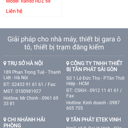
Model: Rando HDZ 68
Liên hệ
Giải pháp cho nhà máy, thiết bị gara ô
tô, thiết bị trạm đăng kiểm
TRỤ SỞ HÀ NỘI
CÔNG TY TNHH THIẾT
BỊ TÂN PHÁT SÀI GÒN
189 Phan Trọng Tuệ - Thanh
Liệt - Hà Nội
Số 1 Lê Đức Thọ - P.Tân Thới
Hiệp - HCM
ĐT: 02433 91 61 61 / Fax:
ĐT: CSKH - 0912 11 41 61 /
MST: 0100981927
Fax:
Hotline: Mr Chinh - 0961 69
Hotline: Kinh doanh - 0987
33 81
605 705
CHI NHÁNH HẢI
TÂN PHÁT ETEK VINH
PHÒNG