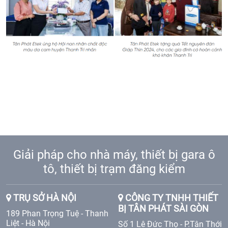
Giải pháp cho nhà máy, thiết bị gara ô
tô, thiết bị trạm đăng kiểm
TRỤ SỞ HÀ NỘI
CÔNG TY TNHH THIẾT
BỊ TÂN PHÁT SÀI GÒN
189 Phan Trọng Tuệ - Thanh
Liệt - Hà Nội
Số 1 Lê Đức Thọ - P.Tân Thới