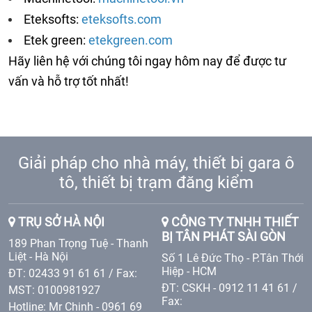
Eteksofts:
eteksofts.com
Etek green:
etekgreen.com
Hãy liên hệ với chúng tôi ngay hôm nay để được tư
vấn và hỗ trợ tốt nhất!
Giải pháp cho nhà máy, thiết bị gara ô
tô, thiết bị trạm đăng kiểm
TRỤ SỞ HÀ NỘI
CÔNG TY TNHH THIẾT
BỊ TÂN PHÁT SÀI GÒN
189 Phan Trọng Tuệ - Thanh
Liệt - Hà Nội
Số 1 Lê Đức Thọ - P.Tân Thới
Hiệp - HCM
ĐT: 02433 91 61 61 / Fax:
ĐT: CSKH - 0912 11 41 61 /
MST: 0100981927
Fax:
Hotline: Mr Chinh - 0961 69