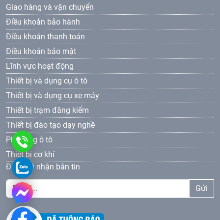
Giao hàng và vận chuyển
Điều khoản bảo hành
Điều khoản thanh toán
Điều khoản bảo mật
Lĩnh vực hoạt động
Thiết bị và dụng cụ ô tô
Thiết bị và dụng cụ xe máy
Thiết bị trạm đăng kiểm
Thiết bị đào tạo dạy nghề
Phụ tùng ô tô
0961
Thiết bị cơ khí
69
0961693381
Đăng ký nhận bản tin
33
Gửi
81