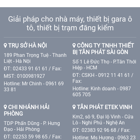
Giải pháp cho nhà máy, thiết bị gara ô
tô, thiết bị trạm đăng kiểm
TRỤ SỞ HÀ NỘI
CÔNG TY TNHH THIẾT
BỊ TÂN PHÁT SÀI GÒN
189 Phan Trọng Tuệ - Thanh
Liệt - Hà Nội
Số 1 Lê Đức Thọ - P.Tân Thới
Hiệp - HCM
ĐT: 02433 91 61 61 / Fax:
ĐT: CSKH - 0912 11 41 61 /
MST: 0100981927
Fax:
Hotline: Mr Chinh - 0961 69
Hotline: Kinh doanh - 0987
33 81
605 705
CHI NHÁNH HẢI
TÂN PHÁT ETEK VINH
PHÒNG
Km2, sô 9, Đại lộ Vinh - Cửa
Lò - Nghi Phú - Nghệ An
TDP Phấn Dũng - P. Hưng
Đạo - Hải Phòng
ĐT: 02383 92 96 68 / Fax:
ĐT: 02253 59 98 65 / Fax:
Hotline: Ms Hương - 0963 23