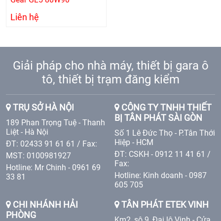
Liên hệ
Giải pháp cho nhà máy, thiết bị gara ô
tô, thiết bị trạm đăng kiểm
TRỤ SỞ HÀ NỘI
CÔNG TY TNHH THIẾT
BỊ TÂN PHÁT SÀI GÒN
189 Phan Trọng Tuệ - Thanh
Liệt - Hà Nội
Số 1 Lê Đức Thọ - P.Tân Thới
Hiệp - HCM
ĐT: 02433 91 61 61 / Fax:
ĐT: CSKH - 0912 11 41 61 /
MST: 0100981927
Fax:
Hotline: Mr Chinh - 0961 69
Hotline: Kinh doanh - 0987
33 81
605 705
CHI NHÁNH HẢI
TÂN PHÁT ETEK VINH
PHÒNG
Km2, sô 9, Đại lộ Vinh - Cửa