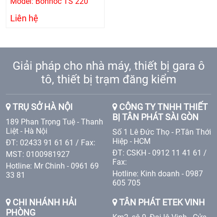
Model: Bonnoc TS 220
Liên hệ
Giải pháp cho nhà máy, thiết bị gara ô
tô, thiết bị trạm đăng kiểm
TRỤ SỞ HÀ NỘI
CÔNG TY TNHH THIẾT
BỊ TÂN PHÁT SÀI GÒN
189 Phan Trọng Tuệ - Thanh
Liệt - Hà Nội
Số 1 Lê Đức Thọ - P.Tân Thới
Hiệp - HCM
ĐT: 02433 91 61 61 / Fax:
ĐT: CSKH - 0912 11 41 61 /
MST: 0100981927
Fax:
Hotline: Mr Chinh - 0961 69
Hotline: Kinh doanh - 0987
33 81
605 705
CHI NHÁNH HẢI
TÂN PHÁT ETEK VINH
PHÒNG