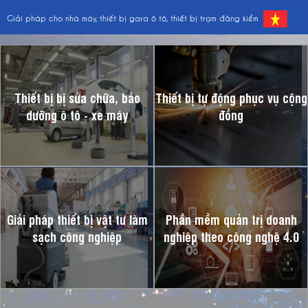
Giải pháp cho nhà máy, thiết bị gara ô tô, thiết bị trạm đăng kiểm
Thiết bị bị sửa chữa, bảo
Thiết bị tự động phục vụ cộng
dưỡng ô tô - xe máy
đồng
Giải pháp thiết bị vật tư làm
Phần mềm quản trị doanh
sạch công nghiệp
nghiệp theo công nghệ 4.0