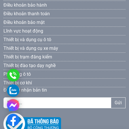
Điều khoản bảo hành
Điều khoản thanh toán
Điều khoản bảo mật
Lĩnh vực hoạt động
Thiết bị và dụng cụ ô tô
Thiết bị và dụng cụ xe máy
Thiết bị trạm đăng kiểm
Thiết bị đào tạo dạy nghề
Phụ tùng ô tô
0961
Thiết bị cơ khí
69
0961693381
Đăng ký nhận bản tin
33
Gửi
81