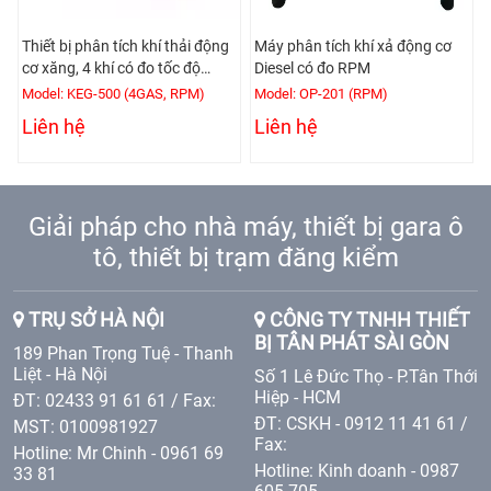
Thiết bị phân tích khí thải động
Máy phân tích khí xả động cơ
cơ xăng, 4 khí có đo tốc độ
Diesel có đo RPM
động cơ
Model: KEG-500 (4GAS, RPM)
Model: OP-201 (RPM)
Liên hệ
Liên hệ
Giải pháp cho nhà máy, thiết bị gara ô
tô, thiết bị trạm đăng kiểm
TRỤ SỞ HÀ NỘI
CÔNG TY TNHH THIẾT
BỊ TÂN PHÁT SÀI GÒN
189 Phan Trọng Tuệ - Thanh
Liệt - Hà Nội
Số 1 Lê Đức Thọ - P.Tân Thới
Hiệp - HCM
ĐT: 02433 91 61 61 / Fax:
ĐT: CSKH - 0912 11 41 61 /
MST: 0100981927
Fax:
Hotline: Mr Chinh - 0961 69
Hotline: Kinh doanh - 0987
33 81