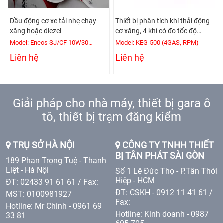
Dầu động cơ xe tải nhẹ chạy
Thiết bị phân tích khí thải động
xăng hoặc diezel
cơ xăng, 4 khí có đo tốc độ
động cơ
Model: Eneos SJ/CF 10W30
Model: KEG-500 (4GAS, RPM)
(200L/Phuy)
Liên hệ
Liên hệ
Giải pháp cho nhà máy, thiết bị gara ô
tô, thiết bị trạm đăng kiểm
TRỤ SỞ HÀ NỘI
CÔNG TY TNHH THIẾT
BỊ TÂN PHÁT SÀI GÒN
189 Phan Trọng Tuệ - Thanh
Liệt - Hà Nội
Số 1 Lê Đức Thọ - P.Tân Thới
Hiệp - HCM
ĐT: 02433 91 61 61 / Fax:
ĐT: CSKH - 0912 11 41 61 /
MST: 0100981927
Fax:
Hotline: Mr Chinh - 0961 69
Hotline: Kinh doanh - 0987
33 81