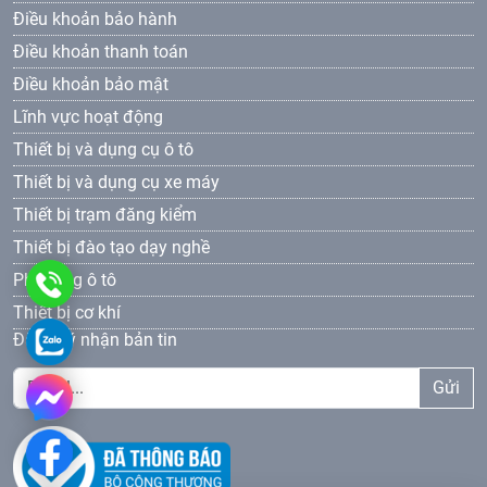
Điều khoản bảo hành
Điều khoản thanh toán
Điều khoản bảo mật
Lĩnh vực hoạt động
Thiết bị và dụng cụ ô tô
Thiết bị và dụng cụ xe máy
Thiết bị trạm đăng kiểm
Thiết bị đào tạo dạy nghề
Phụ tùng ô tô
0961
Thiết bị cơ khí
69
0961693381
Đăng ký nhận bản tin
33
Gửi
81