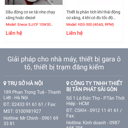
Dầu động cơ xe tải nhẹ chạy
Thiết bị phân tích khí thải động
xăng hoặc diezel
cơ xăng, 4 khí có đo tốc độ
động cơ
Model: Eneos SJ/CF 10W30
Model: KEG-500 (4GAS, RPM)
(200L/Phuy)
Liên hệ
Liên hệ
Giải pháp cho nhà máy, thiết bị gara ô
tô, thiết bị trạm đăng kiểm
TRỤ SỞ HÀ NỘI
CÔNG TY TNHH THIẾT
BỊ TÂN PHÁT SÀI GÒN
189 Phan Trọng Tuệ - Thanh
Liệt - Hà Nội
Số 1 Lê Đức Thọ - P.Tân Thới
Hiệp - HCM
ĐT: 02433 91 61 61 / Fax:
ĐT: CSKH - 0912 11 41 61 /
MST: 0100981927
Fax:
Hotline: Mr Chinh - 0961 69
Hotline: Kinh doanh - 0987
33 81