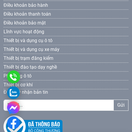
Điều khoản bảo hành
Điều khoản thanh toán
Điều khoản bảo mật
Lĩnh vực hoạt động
Thiết bị và dụng cụ ô tô
Thiết bị và dụng cụ xe máy
Thiết bị trạm đăng kiểm
Thiết bị đào tạo dạy nghề
Phụ tùng ô tô
0961
Thiết bị cơ khí
69
0961693381
Đăng ký nhận bản tin
33
Gửi
81