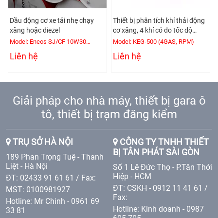
Dầu động cơ xe tải nhẹ chạy
Thiết bị phân tích khí thải động
xăng hoặc diezel
cơ xăng, 4 khí có đo tốc độ
động cơ
Model: Eneos SJ/CF 10W30
Model: KEG-500 (4GAS, RPM)
(200L/Phuy)
Liên hệ
Liên hệ
Giải pháp cho nhà máy, thiết bị gara ô
tô, thiết bị trạm đăng kiểm
TRỤ SỞ HÀ NỘI
CÔNG TY TNHH THIẾT
BỊ TÂN PHÁT SÀI GÒN
189 Phan Trọng Tuệ - Thanh
Liệt - Hà Nội
Số 1 Lê Đức Thọ - P.Tân Thới
Hiệp - HCM
ĐT: 02433 91 61 61 / Fax:
ĐT: CSKH - 0912 11 41 61 /
MST: 0100981927
Fax:
Hotline: Mr Chinh - 0961 69
Hotline: Kinh doanh - 0987
33 81