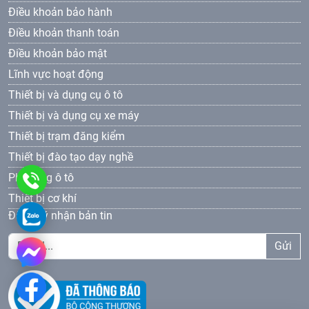
Điều khoản bảo hành
Điều khoản thanh toán
Điều khoản bảo mật
Lĩnh vực hoạt động
Thiết bị và dụng cụ ô tô
Thiết bị và dụng cụ xe máy
Thiết bị trạm đăng kiểm
Thiết bị đào tạo dạy nghề
Phụ tùng ô tô
0961
Thiết bị cơ khí
69
0961693381
Đăng ký nhận bản tin
33
Gửi
81