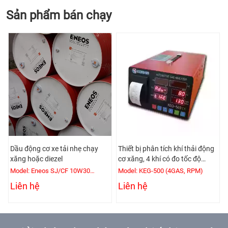
Sản phẩm bán chạy
Dầu động cơ xe tải nhẹ chạy
Thiết bị phân tích khí thải động
xăng hoặc diezel
cơ xăng, 4 khí có đo tốc độ
động cơ
Model: Eneos SJ/CF 10W30
Model: KEG-500 (4GAS, RPM)
(200L/Phuy)
Liên hệ
Liên hệ