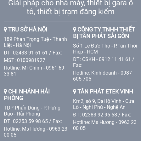
Giải pháp cho nhà máy, thiết bị gara ô
tô, thiết bị trạm đăng kiểm
TRỤ SỞ HÀ NỘI
CÔNG TY TNHH THIẾT
BỊ TÂN PHÁT SÀI GÒN
189 Phan Trọng Tuệ - Thanh
Liệt - Hà Nội
Số 1 Lê Đức Thọ - P.Tân Thới
Hiệp - HCM
ĐT: 02433 91 61 61 / Fax:
ĐT: CSKH - 0912 11 41 61 /
MST: 0100981927
Fax:
Hotline: Mr Chinh - 0961 69
Hotline: Kinh doanh - 0987
33 81
605 705
CHI NHÁNH HẢI
TÂN PHÁT ETEK VINH
PHÒNG
Km2, sô 9, Đại lộ Vinh - Cửa
Lò - Nghi Phú - Nghệ An
TDP Phấn Dũng - P. Hưng
Đạo - Hải Phòng
ĐT: 02383 92 96 68 / Fax:
ĐT: 02253 59 98 65 / Fax:
Hotline: Ms Hương - 0963 23
00 05
Hotline: Ms Hương - 0963 23
00 05