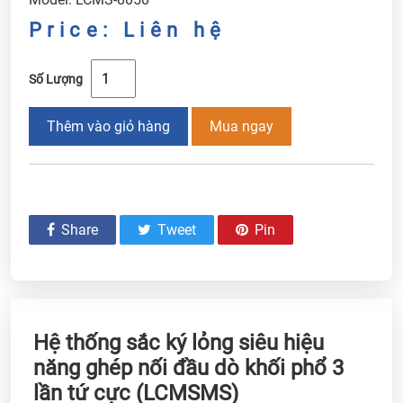
Price: Liên hệ
Số Lượng
Thêm vào giỏ hàng
Mua ngay
Share
Tweet
Pin
Hệ thống sắc ký lỏng siêu hiệu
năng ghép nối đầu dò khối phổ 3
lần tứ cực (LCMSMS)