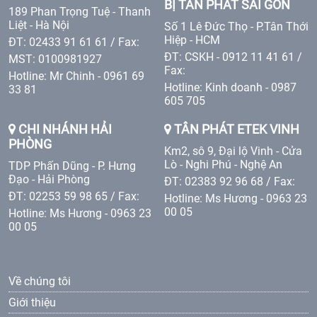
BỊ TÂN PHÁT SÀI GÒN
189 Phan Trọng Tuệ - Thanh
Liệt - Hà Nội
Số 1 Lê Đức Thọ - P.Tân Thới
Hiệp - HCM
ĐT: 02433 91 61 61 / Fax:
ĐT: CSKH - 0912 11 41 61 /
MST: 0100981927
Fax:
Hotline: Mr Chinh - 0961 69
Hotline: Kinh doanh - 0987
33 81
605 705
CHI NHÁNH HẢI
TÂN PHÁT ETEK VINH
PHÒNG
Km2, sô 9, Đại lộ Vinh - Cửa
Lò - Nghi Phú - Nghệ An
TDP Phấn Dũng - P. Hưng
Đạo - Hải Phòng
ĐT: 02383 92 96 68 / Fax:
ĐT: 02253 59 98 65 / Fax:
Hotline: Ms Hương - 0963 23
00 05
Hotline: Ms Hương - 0963 23
00 05
Về chúng tôi
Giới thiệu