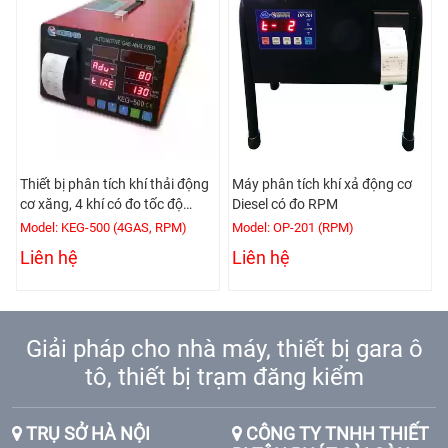
Thiết bị phân tích khí thải động
Máy phân tích khí xả động cơ
cơ xăng, 4 khí có đo tốc độ
Diesel có đo RPM
động cơ
Model: KEG-500 (4GAS, RPM)
Model: OP-201 (RPM)
Liên hệ
Liên hệ
Giải pháp cho nhà máy, thiết bị gara ô
tô, thiết bị trạm đăng kiểm
TRỤ SỞ HÀ NỘI
CÔNG TY TNHH THIẾT