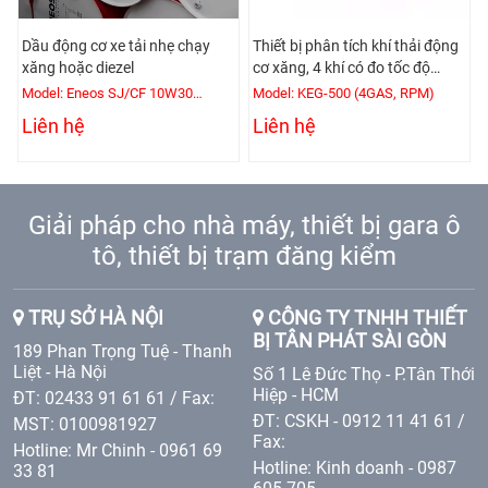
Dầu động cơ xe tải nhẹ chạy
Thiết bị phân tích khí thải động
xăng hoặc diezel
cơ xăng, 4 khí có đo tốc độ
động cơ
Model: Eneos SJ/CF 10W30
Model: KEG-500 (4GAS, RPM)
(200L/Phuy)
Liên hệ
Liên hệ
Giải pháp cho nhà máy, thiết bị gara ô
tô, thiết bị trạm đăng kiểm
TRỤ SỞ HÀ NỘI
CÔNG TY TNHH THIẾT
BỊ TÂN PHÁT SÀI GÒN
189 Phan Trọng Tuệ - Thanh
Liệt - Hà Nội
Số 1 Lê Đức Thọ - P.Tân Thới
Hiệp - HCM
ĐT: 02433 91 61 61 / Fax:
ĐT: CSKH - 0912 11 41 61 /
MST: 0100981927
Fax:
Hotline: Mr Chinh - 0961 69
Hotline: Kinh doanh - 0987
33 81