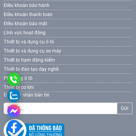
Điều khoản bảo hành
Điều khoản thanh toán
Điều khoản bảo mật
Lĩnh vực hoạt động
Thiết bị và dụng cụ ô tô
Thiết bị và dụng cụ xe máy
Thiết bị trạm đăng kiểm
Thiết bị đào tạo dạy nghề
Phụ tùng ô tô
0961
Thiết bị cơ khí
69
0961693381
Đăng ký nhận bản tin
33
Gửi
81