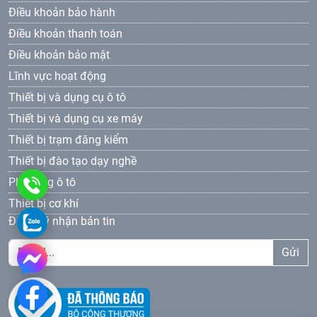
Điều khoản bảo hành
Điều khoản thanh toán
Điều khoản bảo mật
Lĩnh vực hoạt động
Thiết bị và dụng cụ ô tô
Thiết bị và dụng cụ xe máy
Thiết bị trạm đăng kiểm
Thiết bị đào tạo dạy nghề
Phụ tùng ô tô
0961
Thiết bị cơ khí
69
0961693381
Đăng ký nhận bản tin
33
Gửi
81