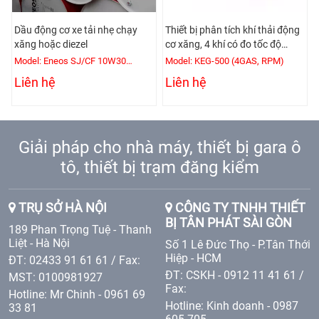
Dầu động cơ xe tải nhẹ chạy
Thiết bị phân tích khí thải động
xăng hoặc diezel
cơ xăng, 4 khí có đo tốc độ
động cơ
Model: Eneos SJ/CF 10W30
Model: KEG-500 (4GAS, RPM)
(200L/Phuy)
Liên hệ
Liên hệ
Giải pháp cho nhà máy, thiết bị gara ô
tô, thiết bị trạm đăng kiểm
TRỤ SỞ HÀ NỘI
CÔNG TY TNHH THIẾT
BỊ TÂN PHÁT SÀI GÒN
189 Phan Trọng Tuệ - Thanh
Liệt - Hà Nội
Số 1 Lê Đức Thọ - P.Tân Thới
Hiệp - HCM
ĐT: 02433 91 61 61 / Fax:
ĐT: CSKH - 0912 11 41 61 /
MST: 0100981927
Fax:
Hotline: Mr Chinh - 0961 69
Hotline: Kinh doanh - 0987
33 81