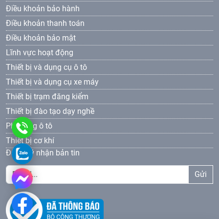
Điều khoản bảo hành
Điều khoản thanh toán
Điều khoản bảo mật
Lĩnh vực hoạt động
Thiết bị và dụng cụ ô tô
Thiết bị và dụng cụ xe máy
Thiết bị trạm đăng kiểm
Thiết bị đào tạo dạy nghề
Phụ tùng ô tô
0961
Thiết bị cơ khí
69
0961693381
Đăng ký nhận bản tin
33
Gửi
81