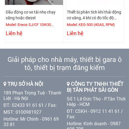
Dầu động cơ xe tải nhẹ chạy
Thiết bị phân tích khí thải động
xăng hoặc diezel
cơ xăng, 4 khí có đo tốc độ
động cơ
Model: Eneos SJ/CF 10W30
Model: KEG-500 (4GAS, RPM)
(200L/Phuy)
Liên hệ
Liên hệ
Giải pháp cho nhà máy, thiết bị gara ô
tô, thiết bị trạm đăng kiểm
TRỤ SỞ HÀ NỘI
CÔNG TY TNHH THIẾT
BỊ TÂN PHÁT SÀI GÒN
189 Phan Trọng Tuệ - Thanh
Liệt - Hà Nội
Số 1 Lê Đức Thọ - P.Tân Thới
Hiệp - HCM
ĐT: 02433 91 61 61 / Fax:
ĐT: CSKH - 0912 11 41 61 /
MST: 0100981927
Fax:
Hotline: Mr Chinh - 0961 69
Hotline: Kinh doanh - 0987
33 81