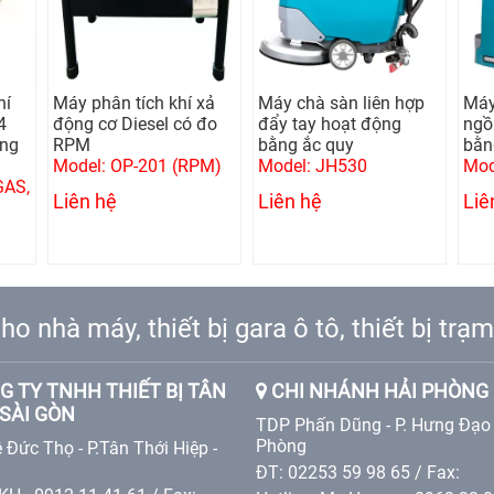
xả
Máy chà sàn liên hợp
Máy chà sàn liên hợp
Lò h
đo
đẩy tay hoạt động
ngồi lái hoạt động
bằng ắc quy
bằng ắc quy
Mod
M)
Model: JH530
Model: JH660
Liê
Liên hệ
Liên hệ
ho nhà máy, thiết bị gara ô tô, thiết bị tr
 TY TNHH THIẾT BỊ TÂN
CHI NHÁNH HẢI PHÒNG
SÀI GÒN
TDP Phấn Dũng - P. Hưng Đạo 
Phòng
 Đức Thọ - P.Tân Thới Hiệp -
ĐT: 02253 59 98 65 / Fax: