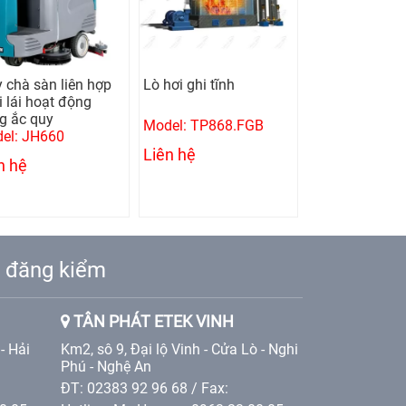
ơi ghi tĩnh
Lò hơi đốt dầu - khí -
Lò hơi ghi xích
ống lửa
el: TP868.FGB
Model: TP868.OFB
Model: TP868
n hệ
Liên hệ
Liên hệ
ạm đăng kiểm
TÂN PHÁT ETEK VINH
- Hải
Km2, sô 9, Đại lộ Vinh - Cửa Lò - Nghi
Phú - Nghệ An
ĐT: 02383 92 96 68 / Fax: