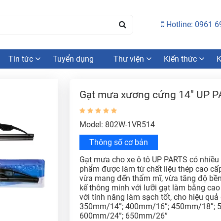
Hotline: 0961 6
Tin tức
Tuyển dụng
Thư viện
Kiến thức
K
Gạt mưa xương cứng 14" UP 
Model: 802W-1VR514
Thông số cơ bản
Gạt mưa cho xe ô tô UP PARTS có nhiều 
phẩm được làm từ chất liệu thép cao cấp
vừa mang đến thẩm mĩ, vừa tăng độ bền
kế thông minh với lưỡi gạt làm bằng ca
với tính năng làm sạch tốt, cho hiệu quả g
350mm/14”; 400mm/16”; 450mm/18”; 5
600mm/24”; 650mm/26”