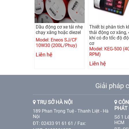
 cơ xe tải nhẹ
Thiết bị phân tích khí
Máy phân tích khí 
g hoặc diezel
thải động cơ xăng, 4
động cơ Diesel có 
khí có đo tốc độ động
RPM
Eneos SJ/CF
cơ
Model: OP-201 (RP
200L/Phuy)
Model: KEG-500 (4GAS,
Liên hệ
RPM)
Liên hệ
Giải pháp c
TRỤ SỞ HÀ NỘI
CÔNG
PHÁT 
189 Phan Trọng Tuệ - Thanh Liệt - Hà
Nội
Số 1 Lê
HCM
ĐT: 02433 91 61 61 / Fax: