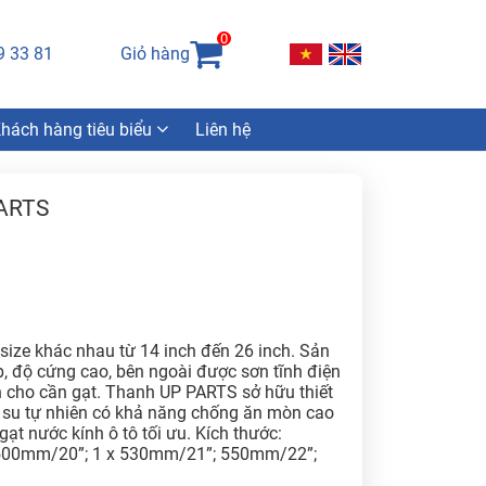
0
9 33 81
Giỏ hàng
hách hàng tiêu biểu
Liên hệ
PARTS
size khác nhau từ 14 inch đến 26 inch. Sản
, độ cứng cao, bên ngoài được sơn tĩnh điện
 cho cần gạt. Thanh UP PARTS sở hữu thiết
o su tự nhiên có khả năng chống ăn mòn cao
ạt nước kính ô tô tối ưu. Kích thước:
00mm/20”; 1 x 530mm/21”; 550mm/22”;