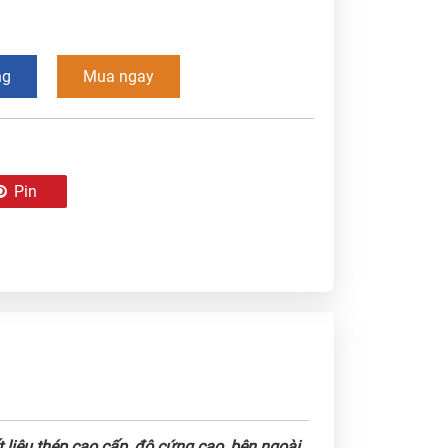
ng
Mua ngay
Pin
liệu thép cao cấp, độ cứng cao, bên ngoài