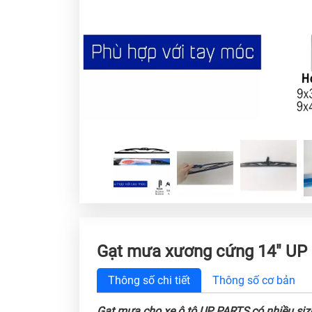
Gạt mưa xương cứng 14" UP
Thông số chi tiết
Thông số cơ bản
Gạt mưa cho xe ô tô UP PARTS có nhiều size