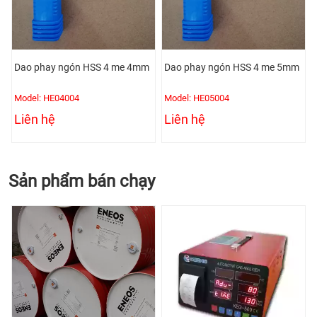
-
Dao phay ngón HSS 4 me 4mm
Dao phay ngón HSS 4 me 5mm
Model: HE04004
Model: HE05004
Liên hệ
Liên hệ
Sản phẩm bán chạy