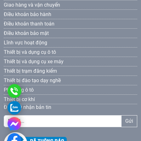
Giao hàng và vận chuyển
Điều khoản bảo hành
Điều khoản thanh toán
Điều khoản bảo mật
Lĩnh vực hoạt động
Thiết bị và dụng cụ ô tô
Thiết bị và dụng cụ xe máy
Thiết bị trạm đăng kiểm
Thiết bị đào tạo dạy nghề
Phụ tùng ô tô
0961
Thiết bị cơ khí
69
0961693381
Đăng ký nhận bản tin
33
Gửi
81