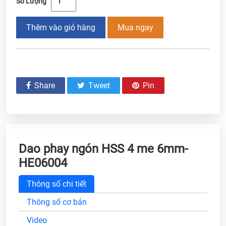
Số Lượng
Thêm vào giỏ hàng
Mua ngay
Share
Tweet
Pin
Dao phay ngón HSS 4 me 6mm-
HE06004
Thông số chi tiết
Thông số cơ bản
Video