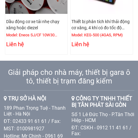
Dầu động cơ xe tải nhẹ chạy
Thiết bị phân tích khí thải động
xăng hoặc diezel
cơ xăng, 4 khí có đo tốc độ
động cơ
Model: Eneos SJ/CF 10W30
Model: KEG-500 (4GAS, RPM)
(200L/Phuy)
Liên hệ
Liên hệ
Giải pháp cho nhà máy, thiết bị gara ô
tô, thiết bị trạm đăng kiểm
TRỤ SỞ HÀ NỘI
CÔNG TY TNHH THIẾT
BỊ TÂN PHÁT SÀI GÒN
189 Phan Trọng Tuệ - Thanh
Liệt - Hà Nội
Số 1 Lê Đức Thọ - P.Tân Thới
Hiệp - HCM
ĐT: 02433 91 61 61 / Fax:
ĐT: CSKH - 0912 11 41 61 /
MST: 0100981927
Fax:
Hotline: Mr Chinh - 0961 69