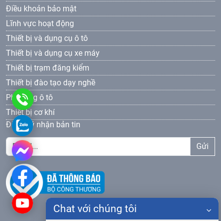
Điều khoản bảo mật
Lĩnh vực hoạt động
Thiết bị và dụng cụ ô tô
Thiết bị và dụng cụ xe máy
Thiết bị trạm đăng kiểm
Thiết bị đào tạo dạy nghề
Phụ tùng ô tô
0961
Thiết bị cơ khí
69
0961693381
Đăng ký nhận bản tin
33
Gửi
81
Chat với chúng tôi