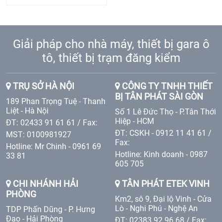
Giải pháp cho nhà máy, thiết bị gara ô
tô, thiết bị trạm đăng kiểm
TRỤ SỞ HÀ NỘI
CÔNG TY TNHH THIẾT
BỊ TÂN PHÁT SÀI GÒN
189 Phan Trọng Tuệ - Thanh
Liệt - Hà Nội
Số 1 Lê Đức Thọ - P.Tân Thới
Hiệp - HCM
ĐT: 02433 91 61 61 / Fax:
ĐT: CSKH - 0912 11 41 61 /
MST: 0100981927
Fax:
Hotline: Mr Chinh - 0961 69
Hotline: Kinh doanh - 0987
33 81
605 705
CHI NHÁNH HẢI
TÂN PHÁT ETEK VINH
PHÒNG
Km2, sô 9, Đại lộ Vinh - Cửa
Lò - Nghi Phú - Nghệ An
TDP Phấn Dũng - P. Hưng
Đạo - Hải Phòng
ĐT: 02383 92 96 68 / Fax: