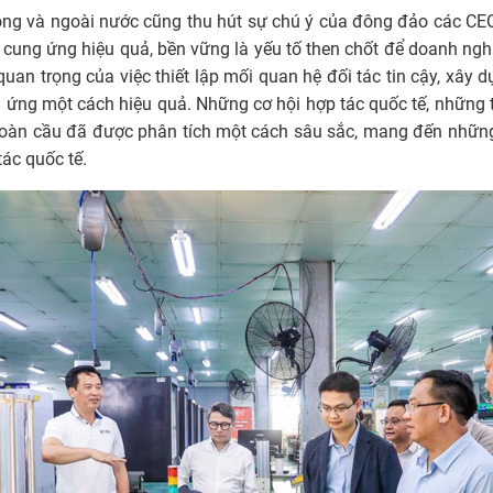
ong và ngoài nước cũng thu hút sự chú ý của đông đảo các CEO
 cung ứng hiệu quả, bền vững là yếu tố then chốt để doanh ng
quan trọng của việc thiết lập mối quan hệ đối tác tin cậy, xây
g ứng một cách hiệu quả. Những cơ hội hợp tác quốc tế, những
 toàn cầu đã được phân tích một cách sâu sắc, mang đến nhữn
tác quốc tế.