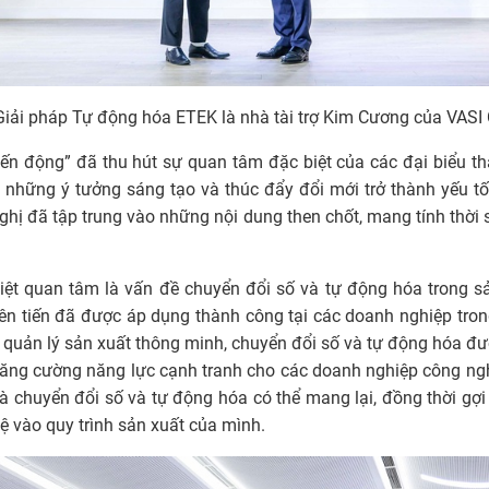
Giải pháp Tự động hóa ETEK là nhà tài trợ Kim Cương của VAS
iến động” đã thu hút sự quan tâm đặc biệt của các đại biểu th
m những ý tưởng sáng tạo và thúc đẩy đổi mới trở thành yếu t
 nghị đã tập trung vào những nội dung then chốt, mang tính thờ
iệt quan tâm là vấn đề chuyển đổi số và tự động hóa trong sả
ên tiến đã được áp dụng thành công tại các doanh nghiệp trong
ống quản lý sản xuất thông minh, chuyển đổi số và tự động hóa 
à tăng cường năng lực cạnh tranh cho các doanh nghiệp công ng
à chuyển đổi số và tự động hóa có thể mang lại, đồng thời g
 vào quy trình sản xuất của mình.