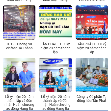
TPTV - Phóng Sự
TÂN PHÁT ETEK kỷ
TÂN PHÁT ETEK kỷ
Vinfast Hà Thành
niệm 20 năm thành
niệm 20 năm thành
lập
lập
Lễ kỷ niệm 20 năm
Lễ kỷ niệm 20 năm
Công ty Cổ phần Tự
thành lập và đón
thành lập và đón
động hóa Tân Phát
nhận Huân chương
nhận Huân chương
lao động Hạng Ba
lao động Hạng Ba