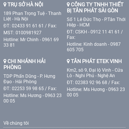
TRỤ SỞ HÀ NỘI
CÔNG TY TNHH THIẾT
BỊ TÂN PHÁT SÀI GÒN
189 Phan Trọng Tuệ - Thanh
Liệt - Hà Nội
Số 1 Lê Đức Thọ - P.Tân Thới
Hiệp - HCM
ĐT: 02433 91 61 61 / Fax:
ĐT: CSKH - 0912 11 41 61 /
MST: 0100981927
Fax:
Hotline: Mr Chinh - 0961 69
Hotline: Kinh doanh - 0987
33 81
605 705
CHI NHÁNH HẢI
TÂN PHÁT ETEK VINH
PHÒNG
Km2, sô 9, Đại lộ Vinh - Cửa
Lò - Nghi Phú - Nghệ An
TDP Phấn Dũng - P. Hưng
Đạo - Hải Phòng
ĐT: 02383 92 96 68 / Fax:
ĐT: 02253 59 98 65 / Fax:
Hotline: Ms Hương - 0963 23
00 05
Hotline: Ms Hương - 0963 23
00 05
Về chúng tôi